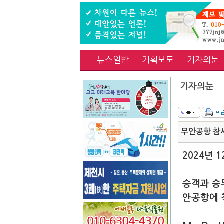
뉴스일반
기획보도
기자의눈
기자의눈
무안공항 참
2024년 
승객과 승
안공항에 