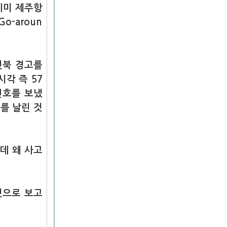
이미 제주항
-aroun
뒷북 경고를
각 즉 57
! 신호를 보냈
를 날린 것
데 왜 사고
것으로 보고