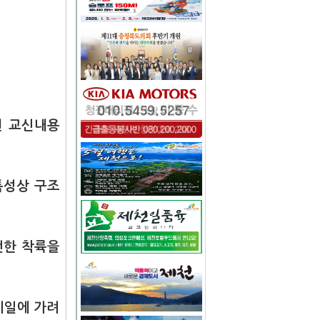
힌 교신내용
특성상 구조
전한 착륙을
베일에 가려