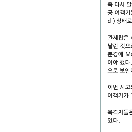
즉 다시 
공 여객기
d!) 상태
관제탑은 
날린 것으
분경에 May
어야 했다
으로 보인
이번 사고
여객기가 
목격자들은
있다.