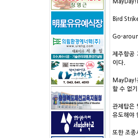
MayDay!
Bird Strik
Go-arou
제주항공 
이다.
MayDa
할 수 없
관제탑은 
유도해야 
또한 조종