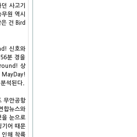
하던 사고기
승무원 역시
 건 Bird
und! 신호와
56분 경을
ound! 상
MayDay!
으로 분석된다.
도 무안공항
 연합뉴스와
것을 눈으로
딩기어 때문
 인해 착륙