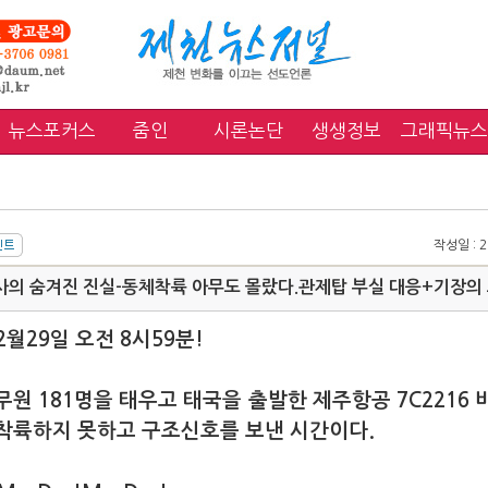
뉴스포커스
줌인
시론논단
생생정보
그래픽뉴스
작성일 : 20
사의 숨겨진 진실-동체착륙 아무도 몰랐다.관제탑 부실 대응+기장의
12월29일 오전 8시59분!
무원 181명을 태우고 태국을 출발한 제주항공 7C2216 
착륙하지 못하고 구조신호를 보낸 시간이다.