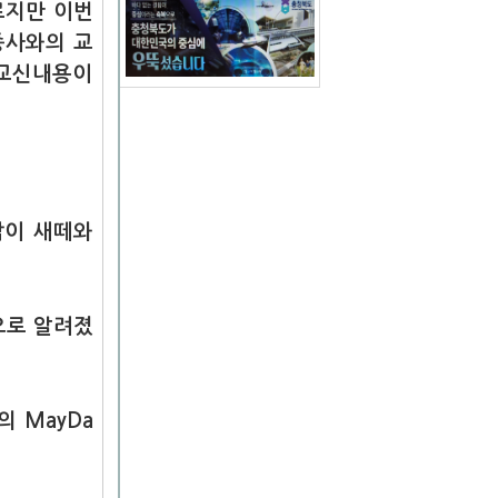
료지만 이번
종사와의 교
 교신내용이
탑이 새떼와
것으로 알려졌
의 MayDa